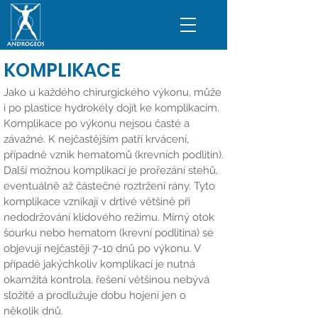
KOMPLIKACE
Jako u každého chirurgického výkonu, může
i po plastice hydrokély dojít ke komplikacím.
Komplikace po výkonu nejsou časté a
závažné. K nejčastějším patří krvácení,
případně vznik hematomů (krevních podlitin).
Další možnou komplikací je prořezání stehů,
eventuálně až částečné roztržení rány. Tyto
komplikace vznikají v drtivé většině při
nedodržování klidového režimu. Mírný otok
šourku nebo hematom (krevní podlitina) se
objevují nejčastěji 7-10 dnů po výkonu. V
případě jakýchkoliv komplikací je nutná
okamžitá kontrola, řešení většinou nebývá
složité a prodlužuje dobu hojení jen o
několik dnů.