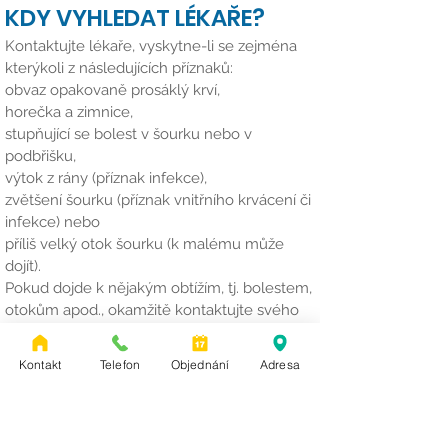
KDY VYHLEDAT LÉKAŘE?
Kontaktujte lékaře, vyskytne-li se zejména
kterýkoli z následujících příznaků:
obvaz opakovaně prosáklý krví,
horečka a zimnice,
stupňující se bolest v šourku nebo v
podbřišku,
výtok z rány (příznak infekce),
zvětšení šourku (příznak vnitřního krvácení či
infekce) nebo
příliš velký otok šourku (k malému může
dojít).
Pokud dojde k nějakým obtížím, tj. bolestem,
otokům apod., okamžitě kontaktujte svého
lékaře, aby Vás vyšetřil a předepsal Vám
odpovídající léčbu.
Kontakt
Telefon
Objednání
Adresa
KONTAKT